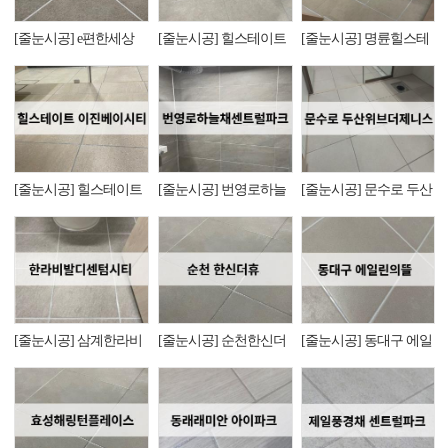
[줄눈시공] e편한세상
[줄눈시공] 힐스테이트
[줄눈시공] 명륜힐스테
거제유로아일랜드
어울림효자
이트2차
[줄눈시공] 힐스테이트
[줄눈시공] 번영로하늘
[줄눈시공] 문수로 두산
이진베이시티
채센트럴파크
위브더제니스
[줄눈시공] 삼계한라비
[줄눈시공] 순천한신더
[줄눈시공] 동대구 에일
발디센텀시티
휴
린의뜰