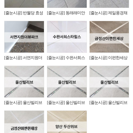
[줄눈시공] 반월당 효성
[줄눈시공] 동래래미안
[줄눈시공] 제일풍경채
해링턴플레이스
아이파크
센트럴파크
[줄눈시공] 서면지원더
[줄눈시공] 수완서희스
[줄눈시공] 이편한세상
뷰파크
타힐스
금정산
[줄눈시공] 울산빌리브
[줄눈시공] 울산빌리브
[줄눈시공] 울산빌리브