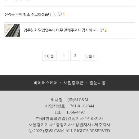
신정동 카페 청소 수고하셨습니다.
1
입주청소 맡겼었는데 너무 잘해주셔서 감사해요~
2
1
2
바이러스케어
ㆍ
새집증후군
ㆍ
줄눈시공
회사명. (주)SJ C&M
사업자번호. 761-81-02344
TEL. 1566-4497
한클[한솔클린업] 경상지사 / 전라지사
서울경기지사 / 충청지사 / 강원지사 / 제주지사
ⓒ 2022 (주)SJ C&M. ALL RIGHTS RESERVED.