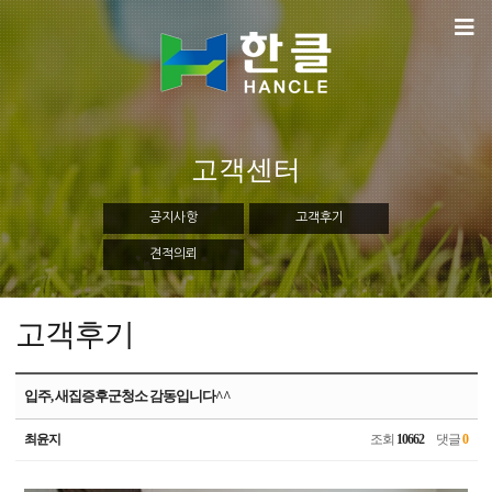
고객센터
공지사항
고객후기
견적의뢰
고객후기
입주, 새집증후군청소 감동입니다^^
최윤지
조회
10662
댓글
0