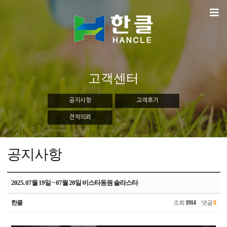
고객센터
공지사항
고객후기
견적의뢰
공지사항
2025. 07월 19일 ~ 07월 20일 비스타동원 솔라스타
한클
조회
1914
댓글
0