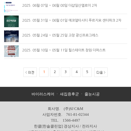
2025. 06월 07일 ~ 06월 08일 더샵일산엘로이 2차
2025. 05월 31일 ~ 06월 01일 에코델타시티 푸르지오 센터파크 2차
2025. 05월 24일 ~ 05월 25일 고창 광신프로그레스
2025. 05월 10일 ~ 05월 11일 힐스테이트 창원 더퍼스트
1
2
3
4
5
바이러스케어
ㆍ
새집증후군
ㆍ
줄눈시공
회사명. (주)SJ C&M
사업자번호. 761-81-02344
TEL. 1566-4497
한클[한솔클린업] 경상지사 / 전라지사