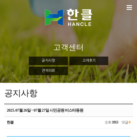
고객센터
공지사항
고객후기
견적의뢰
공지사항
2025. 07월 26일 ~ 07월 27일 시민공원 비스타동원
한클
조회
1913
댓글
0