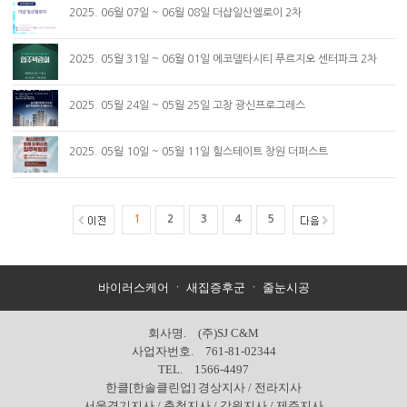
2025. 06월 07일 ~ 06월 08일 더샵일산엘로이 2차
2025. 05월 31일 ~ 06월 01일 에코델타시티 푸르지오 센터파크 2차
2025. 05월 24일 ~ 05월 25일 고창 광신프로그레스
2025. 05월 10일 ~ 05월 11일 힐스테이트 창원 더퍼스트
1
2
3
4
5
바이러스케어
ㆍ
새집증후군
ㆍ
줄눈시공
회사명. (주)SJ C&M
사업자번호. 761-81-02344
TEL. 1566-4497
한클[한솔클린업] 경상지사 / 전라지사
서울경기지사 / 충청지사 / 강원지사 / 제주지사